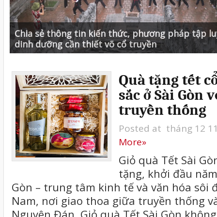
Chia sẻ thông tin kiến thức, phương pháp tập lu
dinh dưỡng cần thiết võ cổ truyền
Quà tặng tết c
sắc ở Sài Gòn v
truyền thống
Posted at tháng 12 1
More»
Giỏ quà Tết Sài Gò
tặng, khởi đầu năm
Gòn – trung tâm kinh tế và văn hóa sôi 
Nam, nơi giao thoa giữa truyền thống và
Nguyên Đán, Giỏ quà Tết Sài Gòn không c