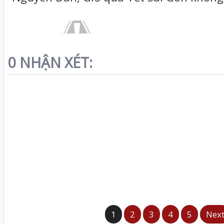
0 NHẬN XÉT:
1
2
3
4
5
Nex