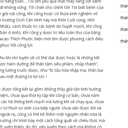
i tôi hàng tuần… Tôi ốm yếu quá mặt mày vàng vọt xanh
thá
 đi không vững. Tôi chán cho chính tôi! Tôi biết bệnh của
ải giỏi nội công, khí công hoặc có thừa kinh nghiệm võ
thá
n trường Dịch Cân Kinh này mà thôi! Cuối cùng, nhờ
 Nhật), sách thuốc trị các bệnh do huyết mạch, khí công
thá
bản ờ Anh). Khí công y dược trị liệu toàn thư của bằng
Macao Thích Phước Điện mới tìm được phương cách điều
thá
phục hồi công lực.
hu khi rèn luyện sẽ có thể đạt được hoặc là những kết
được hàm dưỡng để thân tâm siêu phàm, nhập thánh”,
ng lường trước được, như “bị tấu hỏa nhập ma, thân bại
nhau một đường tơ kẻ tóc !
được tổng kết lại gồm: không thầy giỏi tận tình hướng
ghiệm, chưa qua thời kỳ tập khí công cơ bản, chưa năm
các hệ thống kinh mạch mà luồng khí sẽ chạy qua, chưa
 từ thuở sơ sinh của kiếp người. chưa vận được khí và
Ngoài ra, cũng có thể kể thêm một nguyên nhân nữa là
 trường chỉ trình bày một cách tổng quát về chiêu thức mà
uyết uyên thâm: do đó, nếu luyện theo sách mà không có