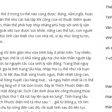
Thi
ó thể ở trong tư thế nào cũng được: đừng, nằm,ngồi, hoặc
Tin
hân thể như các bài tập khí công của võ thuật. Điểm quan
n, thân thể phối hợp nhịp nhàng phủ hợp với sinh lý vận
Văn
ngoài việc tạo được sức khỏe, nâng cao thể lực, con người
 tính cần thiết cho con nhà võ, ví dụ như: lòng tự tin,
Vĩn
ha…
võ-
ng chỉ đơn giản như vừa trình bày ở phần trên. Tuy nhiên,
g hạn chế là có khả năng gây hại cho bản thân người tập
Y-v
 lại nguyên tắc của sinh lý vận động. Trạng thái nguy
t gọi là tình trạng tẩu hỏa, nhập ma cụ thể như: rối loạn
hớ, té liệt đau thắt vùng trước ngực, thân nhiệt tăng cao,
 bể hồng huyết cầu hàng loạt… và nguy hiểm nhất là có thể
ong làng võ ở Sài Gòn trước đây là Thích Phước Điện đã
thá
i một động tác Dịch Cân Kinh (loại khi công thượng thừa
 thức thứ 1 đã rút tay lên quá eo lưng”. Tình trạng tẩu
thá
 Phước Điện mô tả như sau: “… giã từ Đông y, tôi tìm
thá
hu kỳ nóng đến cao độ, rồi xuất tinh sau đó liên tục