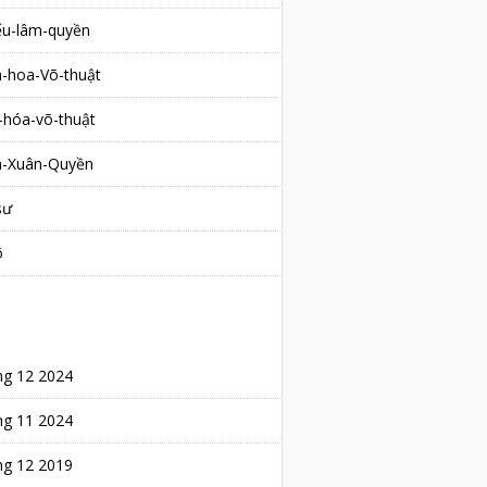
ếu-lâm-quyền
h-hoa-Võ-thuật
-hóa-võ-thuật
h-Xuân-Quyền
sư
õ
BLOG ARCHIVE
ng 12 2024
ng 11 2024
ng 12 2019