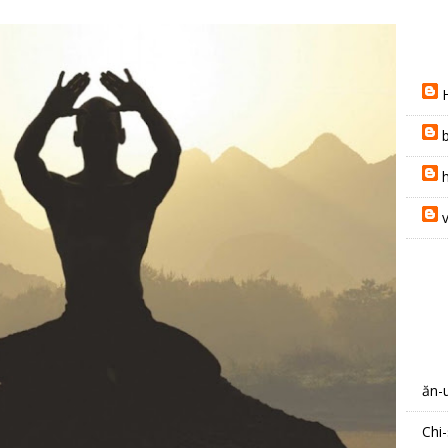
h
ăn-
Chi