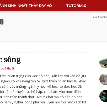
ÁNH SINH NHẬT THẦY DẠY VÕ
TUTORIALS
c sống
ức-võ-thuật
ầm quan trọng của việc hô hấp, gắn liền với vấn đề giữ
 người có khả năng tồn tại giữa thiên nhiên bao la, khắc
o sỹ thuộc những ngành y học, võ học, và đạo học đã
bài tập rèn luyện sự hô hấp, chỉ nhằm vào mục đích:
ợi. tinh thần thảnh thơi”. Những bài tập hô hấp đó còn
ao hàm ý nghĩa: công phu rèn luyện hơi thở một cách tốt