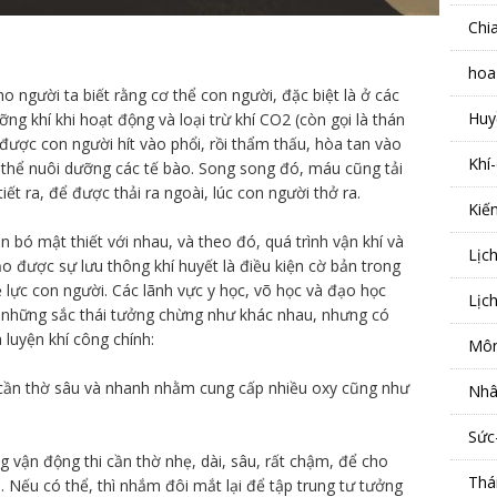
Chi
hoa
o người ta biết rằng cơ thể con người, đặc biệt là ở các
Huy
ỡng khí khi hoạt động và loại trừ khí CO2 (còn gọi là thán
 được con người hít vào phổi, rồi thẩm thấu, hòa tan vào
Khí
 thể nuôi dưỡng các tế bào. Song song đó, máu cũng tải
iết ra, để được thải ra ngoài, lúc con người thở ra.
Kiế
ắn bó mật thiết với nhau, và theo đó, quá trình vận khí và
Lịc
o được sự lưu thông khí huyết là điều kiện cờ bản trong
ề lực con người. Các lãnh vực y học, võ học và đạo học
Lịc
 những sắc thái tưởng chừng như khác nhau, nhưng có
 luyện khí công chính:
Môn
 cần thờ sâu và nhanh nhằm cung cấp nhiều oxy cũng như
Nhâ
Sức
g vận động thi cần thờ nhẹ, dài, sâu, rất chậm, để cho
Thá
. Nếu có thể, thì nhắm đôi mắt lại để tập trung tư tưởng