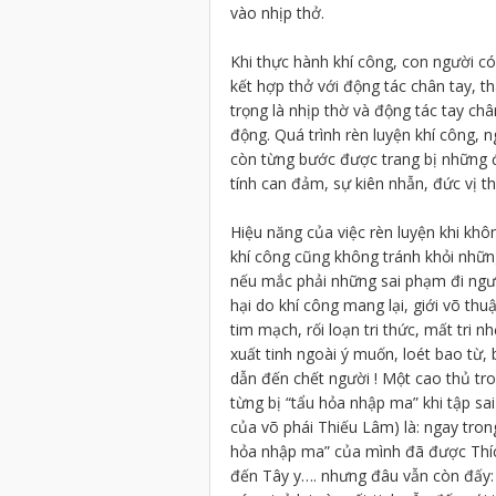
vào nhịp thở.
Khi thực hành khí công, con người c
kết hợp thở với động tác chân tay, t
trọng là nhịp thờ và động tác tay châ
động. Quá trình rèn luyện khí công, 
còn từng bước được trang bị những đức
tính can đảm, sự kiên nhẫn, đức vị t
Hiệu năng của việc rèn luyện khi khô
khí công cũng không tránh khỏi nhữn
nếu mắc phải những sai phạm đi ngược
hại do khí công mang lại, giới võ thuậ
tim mạch, rối loạn tri thức, mất tri n
xuất tinh ngoài ý muốn, loét bao từ,
dẫn đến chết người ! Một cao thủ tr
từng bị “tẩu hỏa nhập ma” khi tập sa
của võ phái Thiếu Lâm) là: ngay trong
hỏa nhập ma” của mình đã được Thích
đến Tây y…. nhưng đâu vẫn còn đấy: c