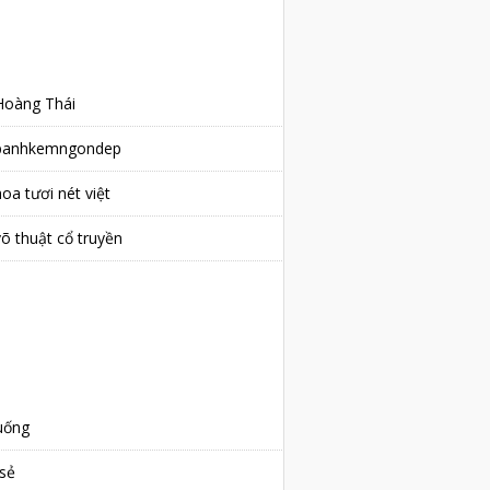
ABOUT ME
Hoàng Thái
banhkemngondep
oa tươi nét việt
võ thuật cổ truyền
RECENT ARTICLES
NHÃN
uống
-sẻ