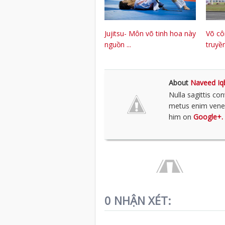
Jujitsu- Môn võ tinh hoa này
Võ cô
nguồn ...
truyền
About
Naveed Iq
Nulla sagittis co
metus enim venena
him on
Google+.
0 NHẬN XÉT: