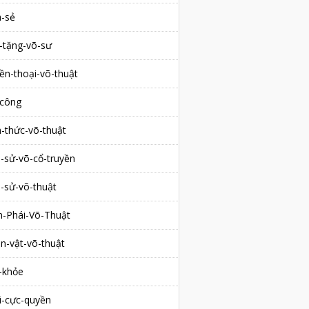
a-sẻ
-tặng-võ-sư
ền-thoại-võ-thuật
-công
n-thức-võ-thuật
h-sử-võ-cổ-truyền
h-sử-võ-thuật
-Phái-Võ-Thuật
n-vật-võ-thuật
-khỏe
i-cực-quyền