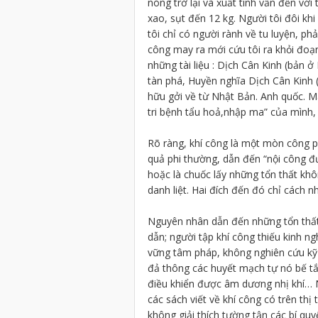
nóng trở lại và xuất tinh vẫn đến vớ
xao, sụt đến 12 kg. Người tôi đôi khi
tôi chỉ có người rành về tu luyện, ph
công may ra mới cứu tôi ra khỏi đoạ
những tài liệu : Dịch Cân Kinh (bản ở
tàn phá, Huyền nghĩa Dịch Cân Kinh (
hữu gởi về từ Nhật Bản. Anh quốc. 
tri bệnh tẩu hoả,nhập ma” của mình, 
Rõ ràng, khí công là một mòn công p
quả phi thường, dẫn đến “nội công 
hoặc là chuốc lấy những tổn thất khô
danh liệt. Hai đích đến đó chỉ cách 
Nguyên nhân dẫn đến những tổn thất 
dẫn; người tập khí công thiếu kinh n
vững tâm pháp, không nghiên cứu kỹ 
đả thông các huyết mạch tự nó bế tắc
điều khiển được âm dương nhị khí… 
các sách viết về khí công có trên thị
không giải thích tường tận các bí q