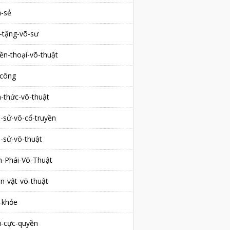
a-sẻ
-tặng-võ-sư
ền-thoại-võ-thuật
-công
n-thức-võ-thuật
h-sử-võ-cổ-truyền
h-sử-võ-thuật
-Phái-Võ-Thuật
n-vật-võ-thuật
-khỏe
i-cực-quyền