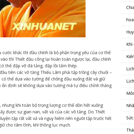
Chi
hoa
Huy
Khí
u cước khác thì đầu chính là bộ phận trọng yếu của cơ thể
Kiế
ào thì Thiết đầu công lại hoàn toàn ngược lại, đầu chính
i có thể đập vỡ đá tảng, đập lồi tấm thép.
Lịc
 đầu tiên các võ tăng Thiếu Lâm phải tập trồng cây chuối –
p có thể dựa vào tường để chống đầu xuống đất và giữ
Lịc
ã ổn định sẽ không dựa vào tường mà tự điều chỉnh thăng
Môn
 nhưng khi toàn bộ trọng lượng cơ thể dồn hết xuống
Nhâ
y được sự gian nan, vất vả của các võ tăng. Do Thiết
Sức
 luyện tập rất vất vả và nguy hiểm nên người tập trước hết
 giữ cho tâm tĩnh, khí thông lục mạch.
Thá