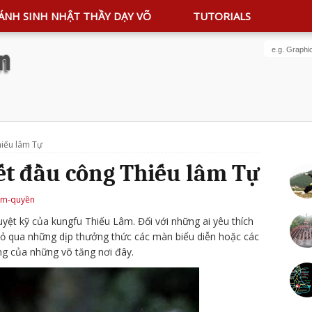
ÁNH SINH NHẬT THẦY DẠY VÕ
TUTORIALS
hiếu lâm Tự
ết đầu công Thiếu lâm Tự
âm-quyền
yệt kỹ của kungfu Thiếu Lâm. Đối với những ai yêu thích
bỏ qua những dịp thưởng thức các màn biểu diễn hoặc các
ng của những võ tăng nơi đây.