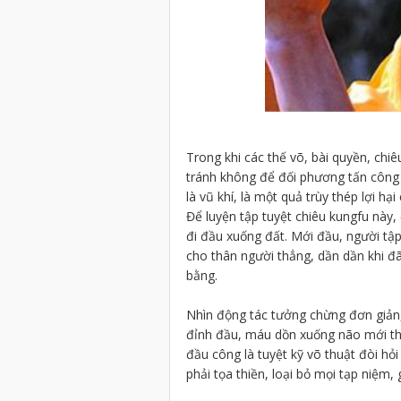
Trong khi các thế võ, bài quyền, chiê
tránh không để đối phương tấn công v
là vũ khí, là một quả trùy thép lợi hạ
Để luyện tập tuyệt chiêu kungfu này,
đi đầu xuống đất. Mới đầu, người tậ
cho thân người thẳng, dần dần khi đ
bằng.
Nhìn động tác tưởng chừng đơn giản,
đỉnh đầu, máu dồn xuống não mới thấ
đầu công là tuyệt kỹ võ thuật đòi hỏi
phải tọa thiền, loại bỏ mọi tạp niệm,