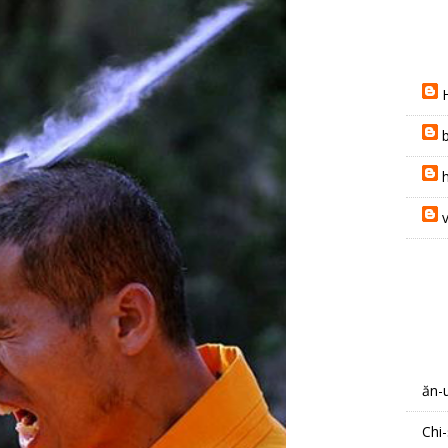
h
ăn-
Chi