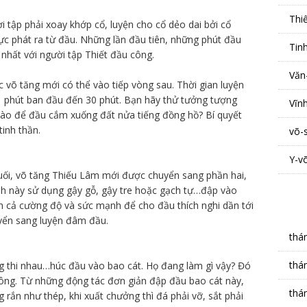
Thi
i tập phải xoay khớp cổ, luyện cho cổ dẻo dai bởi cổ
 lực phát ra từ đầu. Những lần đầu tiên, những phút đầu
Tin
 nhất với người tập Thiết đầu công.
Văn
 võ tăng mới có thể vào tiếp vòng sau. Thời gian luyện
 1 phút ban đầu đến 30 phút. Bạn hãy thử tưởng tượng
Vĩn
ào để đầu cắm xuống đất nửa tiếng đồng hồ? Bí quyết
tinh thần.
võ-
Y-v
uối, võ tăng Thiếu Lâm mới được chuyển sang phần hai,
nh này sử dụng gậy gỗ, gậy tre hoặc gạch tự…đập vào
n cả cường độ và sức mạnh để cho đầu thích nghi dần tới
uyển sang luyện đâm đầu.
thá
thá
g thi nhau…húc đầu vào bao cát. Họ đang làm gì vậy? Đó
ông. Từ những động tác đơn giản đập đầu bao cát này,
thá
 rắn như thép, khi xuất chưởng thì đá phải vỡ, sắt phải