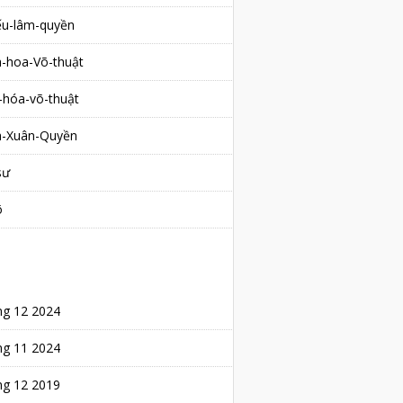
ếu-lâm-quyền
h-hoa-Võ-thuật
-hóa-võ-thuật
h-Xuân-Quyền
sư
õ
BLOG ARCHIVE
ng 12 2024
ng 11 2024
ng 12 2019