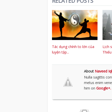
RELATED POSTS
Tác dụng chính to lớn của
Lịch 
luyện tập...
Thiếu 
About
Naveed Iq
Nulla sagittis co
metus enim venena
him on
Google+.