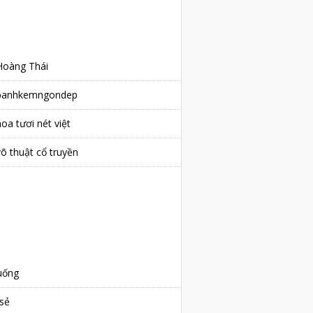
ABOUT ME
Hoàng Thái
banhkemngondep
oa tươi nét việt
võ thuật cổ truyền
RECENT ARTICLES
NHÃN
uống
-sẻ